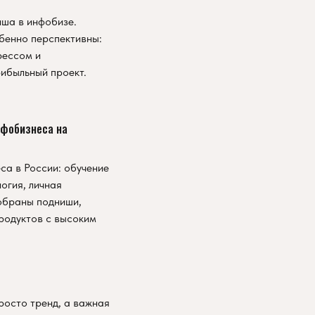
иша в инфобизе.
бенно перспективны:
рессом и
рибыльный проект.
нфобизнеса на
а в России: обучение
огия, личная
зобраны подниши,
родуктов с высоким
росто тренд, а важная