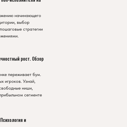
вижению начинающего
дитории, выбор
и пошаговые стратегии
ожениями.
ичностный рост. Обзор
нке переживает бум.
х игроков. Узнай,
 свободные ниши,
 прибыльном сегменте
Психология и