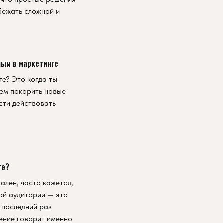
збежать сложной и
ным в маркетинге
ге? Это когда ты
ем покорить новые
сти действовать
ге?
кален, часто кажется,
ой аудитории — это
в последний раз
жение говорит именно