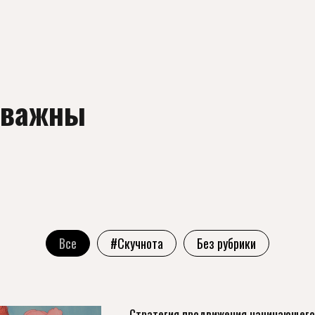
 важны
Все
#Скучнота
Без рубрики
Стратегия продвижения начинающего