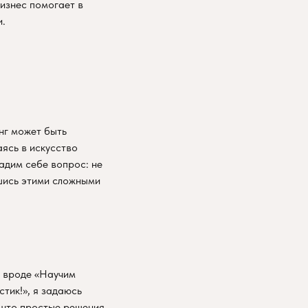
изнес помогает в
и.
нг может быть
ясь в искусство
адим себе вопрос: не
кшись этими сложными
я вроде «Научим
стик!», я задаюсь
 что простые решения