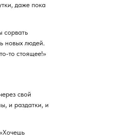
утки, даже пока
ы сорвать
чь новых людей.
что-то стоящее!»
через свой
ы, и раздатки, и
 «Хочешь