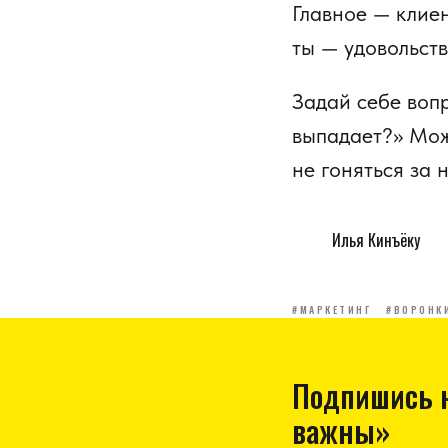
Главное — клие
ты — удовольств
Задай себе воп
выпадает?» Мож
не гоняться за
Илья Кинъёку
#МАРКЕТИНГ
#ВОРОНК
Подпишись н
важны»