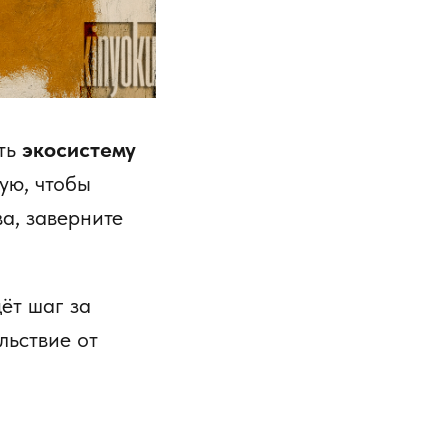
ить
экосистему
ую, чтобы
ва, заверните
ёт шаг за
льствие от