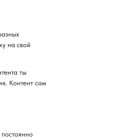
разных
ку на свой
нтента ты
ия. Контент сам
й постоянно