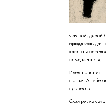
Слушай, давай б
продуктов
для т
клиенты переход
немедленно!».
Идея простая 
шагом. А тебе о
процесса.
Смотри, как это