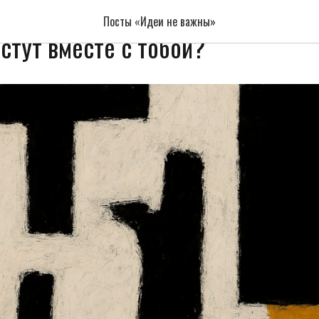
ить живую экосистему продуктов
Посты «Идеи не важны»
стут вместе с тобой?