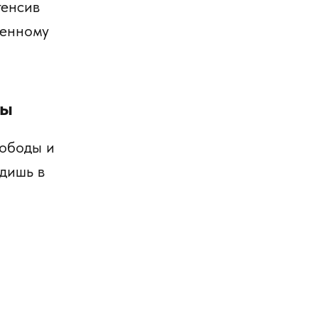
тенсив
ценному
ды
вободы и
одишь в