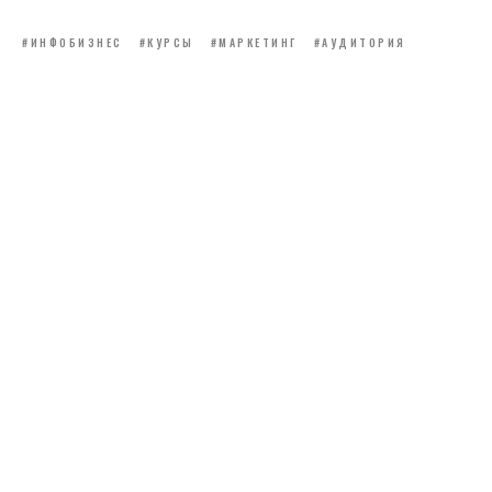
#ИНФОБИЗНЕС
#КУРСЫ
#МАРКЕТИНГ
#АУДИТОРИЯ