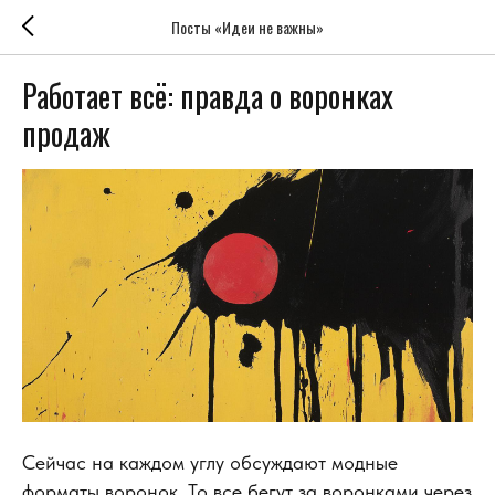
Посты «Идеи не важны»
Работает всё: правда о воронках
продаж
Сейчас на каждом углу обсуждают модные
форматы воронок. То все бегут за воронками через